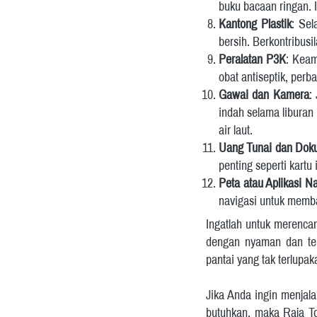
buku bacaan ringan. I
Kantong Plastik
: Sel
bersih. Berkontribusi
Peralatan P3K
: Keam
obat antiseptik, per
Gawai dan Kamera
:
indah selama liburan 
air laut.
Uang Tunai dan Dok
penting seperti kartu 
Peta atau Aplikasi N
navigasi untuk memba
Ingatlah untuk merencan
dengan nyaman dan ten
pantai yang tak terlupak
Jika Anda ingin menjal
butuhkan, maka Raja T