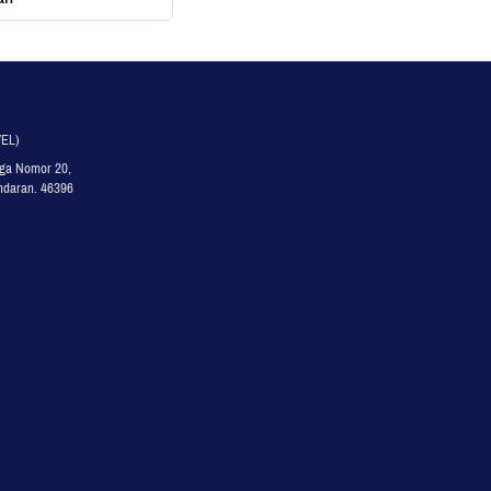
VEL)
iga Nomor 20, 
ndaran. 46396