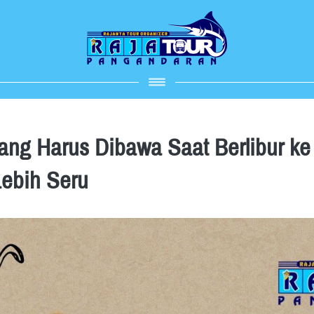
ang Harus Dibawa Saat Berlibur ke
ebih Seru