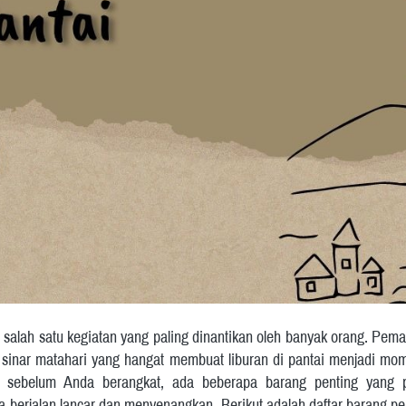
h salah satu kegiatan yang paling dinantikan oleh banyak orang. Pem
n sinar matahari yang hangat membuat liburan di pantai menjadi m
 sebelum Anda berangkat, ada beberapa barang penting yang p
 berjalan lancar dan menyenangkan. Berikut adalah daftar barang pe