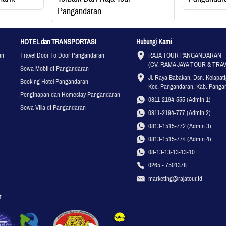
Pangandaran
HOTEL dan TRANSPORTASI
Hubungi Kami
an
Travel Door To Door Pangandaran
RAJA TOUR PANGANDARAN

(CV. RAMA JAYA TOUR & TRA
Sewa Mobil di Pangandaran
Jl. Raya Babakan, Dsn. Kelapat
Booking Hotel Pangandaran
Kec. Pangandaran, Kab. Panga
Penginapan dan Homestay Pangandaran
0811-2194-555 (Admin 1)
Sewa Villa di Pangandaran
0811-2194-777 (Admin 2)
0813-1515-772 (Admin 3)
0813-1515-774 (Admin 4)
08-13-13-13-13-10
0265 - 7501378
marketing@rajatour.id
r