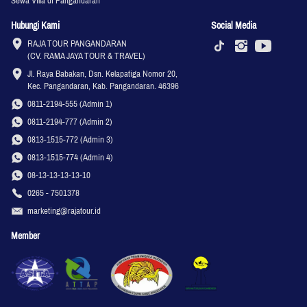
Sewa Villa di Pangandaran
Hubungi Kami
Social Media
RAJA TOUR PANGANDARAN

(CV. RAMA JAYA TOUR & TRAVEL)
Jl. Raya Babakan, Dsn. Kelapatiga Nomor 20, 
Kec. Pangandaran, Kab. Pangandaran. 46396
0811-2194-555 (Admin 1)
0811-2194-777 (Admin 2)
0813-1515-772 (Admin 3)
0813-1515-774 (Admin 4)
08-13-13-13-13-10
0265 - 7501378
marketing@rajatour.id
Member