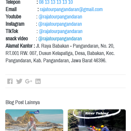
Telepon              :
08 13 13 13 13 10
Email                  :
rajatourpangandaran@gmail.com
Youtube
             : 
@rajatourpangandaran
Instagram
          : 
@rajatourpangandaran
TikTok                
: 
@rajatourpangandaran
snack video       
: 
@rajatourpangandaran
Alamat Kantor :
 Jl. Raya Babakan - Pangandaran, No. 20, 
RT.001 RW. 007, Dusun Kelapatiga, Desa, Babakan, Kec. 
Pangandaran, Kab. Pangandaran, Jawa Barat 46396. 
Blog Post Lainnya