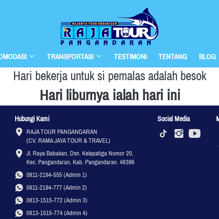
OMODASI
TRANSPORTASI
TESTIMONI
TENTANG
BLOG
Hari bekerja untuk si pemalas adalah besok
Hari liburnya ialah hari ini
Hubungi Kami
Social Media
RAJA TOUR PANGANDARAN

(CV. RAMA JAYA TOUR & TRAVEL)
Jl. Raya Babakan, Dsn. Kelapatiga Nomor 20, 
Kec. Pangandaran, Kab. Pangandaran. 46396
0811-2194-555 (Admin 1)
0811-2194-777 (Admin 2)
0813-1515-772 (Admin 3)
0813-1515-774 (Admin 4)