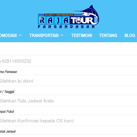
OMODASI
TRANSPORTASI
TESTIMONI
TENTANG
BLOG
ma Pemesan
i / Tanggal
mput Pukul
amat Jemput