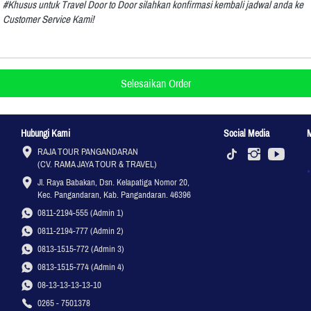
#Khusus untuk Travel Door to Door silahkan konfirmasi kembali jadwal anda ke 
Customer Service Kami!
Selesaikan Order
`
Hubungi Kami
Social Media
RAJA TOUR PANGANDARAN

(CV. RAMA JAYA TOUR & TRAVEL)
Jl. Raya Babakan, Dsn. Kelapatiga Nomor 20, 
Kec. Pangandaran, Kab. Pangandaran. 46396
0811-2194-555 (Admin 1)
0811-2194-777 (Admin 2)
0813-1515-772 (Admin 3)
0813-1515-774 (Admin 4)
08-13-13-13-13-10
0265 - 7501378