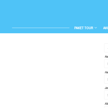
PAKET TOUR
AK
Na
Har
Je
Al