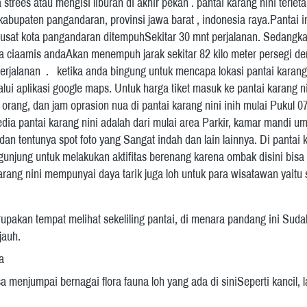
trees atau mengisi liburan di akhir pekan . pantai karang nini terleta
bupaten pangandaran, provinsi jawa barat , indonesia raya.Pantai ini
 pusat kota pangandaran ditempuhSekitar 30 mnt perjalanan. Sedangka
ta ciaamis andaAkan menempuh jarak sekitar 82 kilo meter persegi d
erjalanan  .   ketika anda bingung untuk mencapa lokasi pantai karang n
ui aplikasi google maps. Untuk harga tiket masuk ke pantai karang ni
 orang, dan jam oprasion nua di pantai karang nini inih mulai Pukul 07
rsedia pantai karang nini adalah dari mulai area Parkir, kamar mandi u
an tentunya spot foto yang Sangat indah dan lain lainnya. Di pantai ka
gunjung untuk melakukan aktifitas berenang karena ombak disini bisa d
rang nini mempunyai daya tarik juga loh untuk para wisatawan yaitu 
pakan tempat melihat sekeliling pantai, di menara pandang ini Sudah
jauh.
a 
 menjumpai bernagai flora fauna loh yang ada di siniSeperti kancil, la