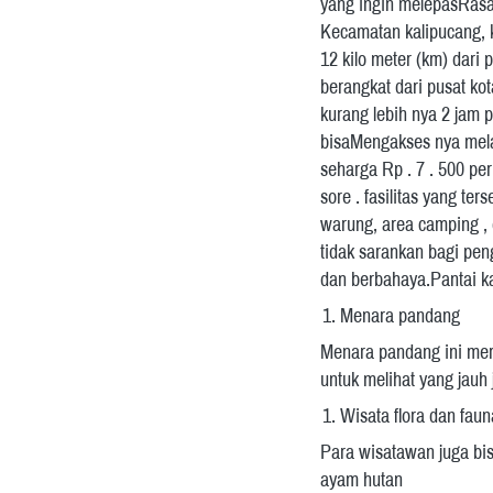
yang ingin melepasRasa s
Kecamatan kalipucang, ka
12 kilo meter (km) dari
berangkat dari pusat ko
kurang lebih nya 2 jam p
bisaMengakses nya melal
seharga Rp . 7 . 500 per
sore . fasilitas yang te
warung, area camping , d
tidak sarankan bagi pen
dan berbahaya.Pantai ka
Menara pandang
Menara pandang ini meru
untuk melihat yang jauh 
Wisata flora dan faun
Para wisatawan juga bisa
ayam hutan