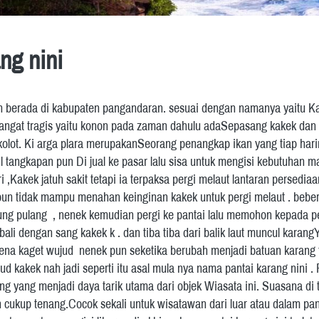
ng nini
h berada di kabupaten pangandaran. sesuai dengan namanya yaitu Kara
sangat tragis yaitu konon pada zaman dahulu adaSepasang kakek dan 
kolot. Ki arga plara merupakanSeorang penangkap ikan yang tiap hariny
l tangkapan pun Di jual ke pasar lalu sisa untuk mengisi kebutuhan mak
 ,Kakek jatuh sakit tetapi ia terpaksa pergi melaut lantaran persedia
un tidak mampu menahan keinginan kakek untuk pergi melaut . beber
ng pulang  , nenek kemudian pergi ke pantai lalu memohon kepada p
ali dengan sang kakek k . dan tiba tiba dari balik laut muncul karan
ena kaget wujud  nenek pun seketika berubah menjadi batuan karang 
 kakek nah jadi seperti itu asal mula nya nama pantai karang nini . P
 yang menjadi daya tarik utama dari objek Wiasata ini. Suasana di t
n cukup tenang.Cocok sekali untuk wisatawan dari luar atau dalam pan