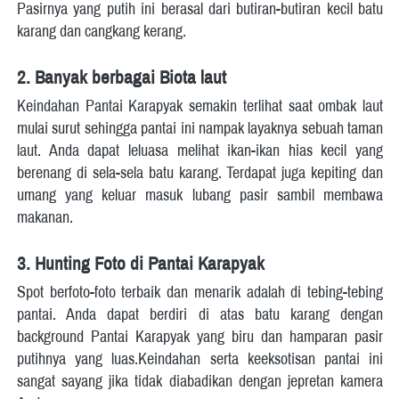
Pasirnya yang putih ini berasal dari butiran-butiran kecil batu 
karang dan cangkang kerang.
2. Banyak berbagai Biota laut 
Keindahan Pantai Karapyak semakin terlihat saat ombak laut 
mulai surut sehingga pantai ini nampak layaknya sebuah taman 
laut. Anda dapat leluasa melihat ikan-ikan hias kecil yang 
berenang di sela-sela batu karang. Terdapat juga kepiting dan 
umang yang keluar masuk lubang pasir sambil membawa 
makanan. 
3. Hunting Foto di Pantai Karapyak
Spot berfoto-foto terbaik dan menarik adalah di tebing-tebing 
pantai. Anda dapat berdiri di atas batu karang dengan 
background Pantai Karapyak yang biru dan hamparan pasir 
putihnya yang luas.Keindahan serta keeksotisan pantai ini 
sangat sayang jika tidak diabadikan dengan jepretan kamera 