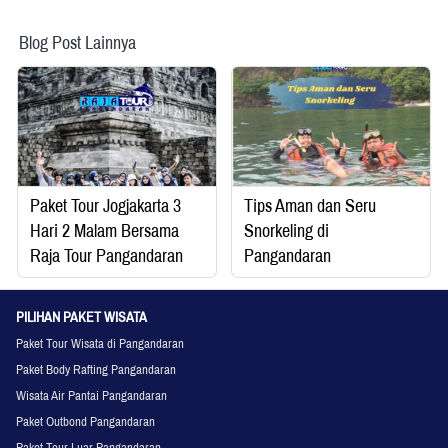
Blog Post Lainnya
Paket Tour Jogjakarta 3
Tips Aman dan Seru
Hari 2 Malam Bersama
Snorkeling di
Raja Tour Pangandaran
Pangandaran
PILIHAN PAKET WISATA
Paket Tour Wisata di Pangandaran
Paket Body Rafting Pangandaran
Wisata Air Pantai Pangandaran
Paket Outbond Pangandaran
Paket Tour Luar Pangandaran