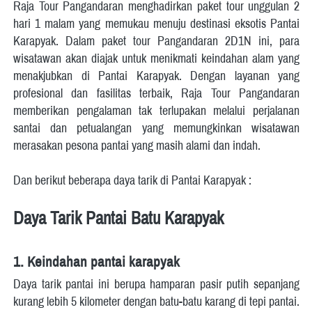
Raja Tour Pangandaran menghadirkan paket tour unggulan 2 
hari 1 malam yang memukau menuju destinasi eksotis Pantai 
Karapyak. Dalam paket tour Pangandaran 2D1N ini, para 
wisatawan akan diajak untuk menikmati keindahan alam yang 
menakjubkan di Pantai Karapyak. Dengan layanan yang 
profesional dan fasilitas terbaik, Raja Tour Pangandaran 
memberikan pengalaman tak terlupakan melalui perjalanan 
santai dan petualangan yang memungkinkan wisatawan 
merasakan pesona pantai yang masih alami dan indah. 
Dan berikut beberapa daya tarik di Pantai Karapyak :
Daya Tarik Pantai Batu Karapyak
1. Keindahan pantai karapyak 
Daya tarik pantai ini berupa hamparan pasir putih sepanjang 
kurang lebih 5 kilometer dengan batu-batu karang di tepi pantai. 